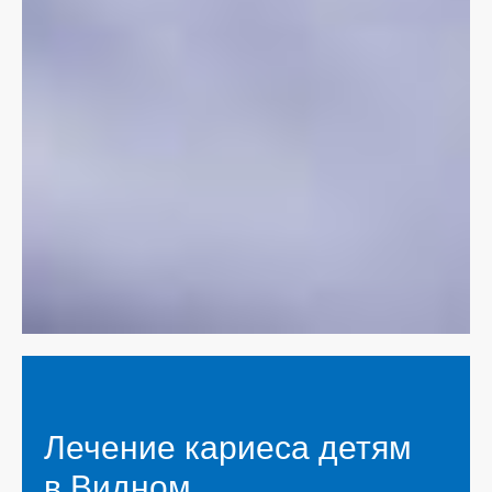
Скидка 10%
на лечение
особенных детей
Лечение кари еса детям
в Видном