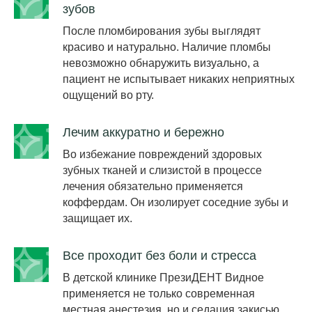
Если нужно, врач
зубов
проведет
дополнительные более
После пломбирования зубы выглядят
точные виды
красиво и натурально. Наличие пломбы
диагностики: КТ всей
невозможно обнаружить визуально, а
полости рта или
прицельный или
пациент не испытывает никаких неприятных
панорамный снимок
ощущений во рту.
Составление плана
лечения
Лечим аккуратно и бережно
После диагностики
Во избежание повреждений здоровых
доктор составляет план
зубных тканей и слизистой в процессе
дальнейших приемов и
процедур.
лечения обязательно применяется
коффердам. Он изолирует соседние зубы и
защищает их.
Все проходит без боли и стресса
В детской клинике ПрезиДЕНТ Видное
применяется не только современная
местная анестезия, но и седация закисью