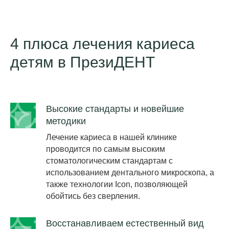
Знакомство с
ребенком
4 плюса лечения кариеса
Врач создаст
комфортную атмосферу
детям в ПрезиДЕНТ
для малыша, расспросит
родителей о состоянии
его зубов, привычках,
жалобах и опыте
посещения стоматологов
Высокие стандарты и новейшие
Осмотр +
методики
фотопротокол
Лечение кариеса в нашей клинике
Доктор внимательно
проводится по самым высоким
изучит состояние зубов,
стоматологическим стандартам с
десен и прикуса ребенка,
объяснит по снимку,
использованием дентального микроскопа, а
какие проблемы на
также технологии Icon, позволяющей
данный момент есть
обойтись без сверления.
Дополнительная
диагностика
Восстанавливаем естественный вид